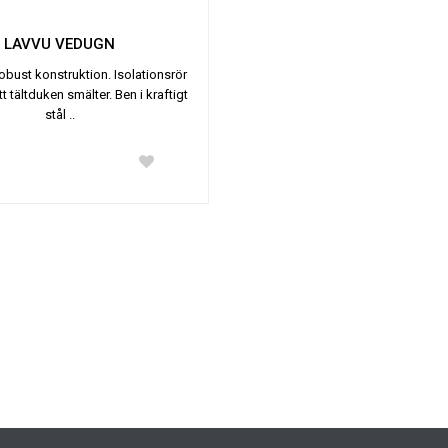
LAVVU VEDUGN
robust konstruktion. Isolationsrör
tt tältduken smälter. Ben i kraftigt
stål ..