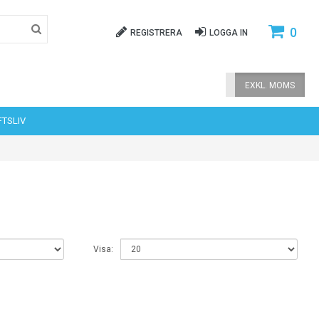
0
REGISTRERA
LOGGA IN
INKL. MOMS
EXKL. MOMS
FTSLIV
Visa: