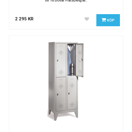
till 16 bollar Platsbespar..
2 295 KR
KÖP