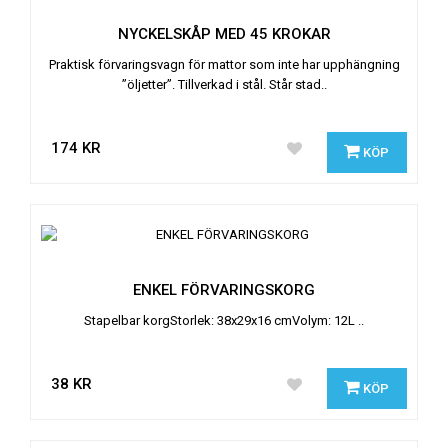
NYCKELSKÅP MED 45 KROKAR
Praktisk förvaringsvagn för mattor som inte har upphängning
”öljetter”. Tillverkad i stål. Står stad..
174 KR
KÖP
ENKEL FÖRVARINGSKORG
Stapelbar korgStorlek: 38x29x16 cmVolym: 12L ..
38 KR
KÖP