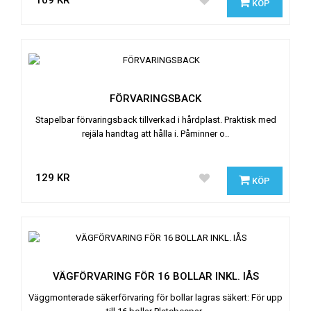
109 KR
KÖP
FÖRVARINGSBACK
Stapelbar förvaringsback tillverkad i hårdplast. Praktisk med
rejäla handtag att hålla i. Påminner o..
129 KR
KÖP
VÄGFÖRVARING FÖR 16 BOLLAR INKL. IÅS
Väggmonterade säkerförvaring för bollar lagras säkert: För upp