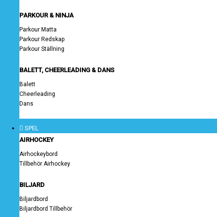
PARKOUR & NINJA
Parkour Matta
Parkour Redskap
Parkour Ställning
BALETT, CHEERLEADING & DANS
Balett
Cheerleading
Dans
SPEL
AIRHOCKEY
Airhockeybord
Tillbehör Airhockey
BILJARD
Biljardbord
Biljardbord Tillbehör