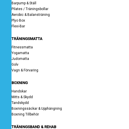
Barpump & Ställ
Pilates / Träningsbollar
Aerobic & Balansträning
Plyo Box
Flexi-Bar
TRÄNINGSMATTA
Fitnessmatta
Yogamatta
Judomatta
Golv
Vagn & Förvaring
BOXNING
Handskar
Mitts & Skydd
Tandskydd
Boxningssäckar & Upphängning
Boxning Tillbehör
TRÄNINGSBAND & REHAB