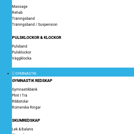
Massage
Rehab
Träningsband
Träningsband / Suspension
PULSKLOCKOR & KLOCKOR
Pulsband
Pulsklockor
Väggklocka
GYMNASTIK
GYMNASTIK REDSKAP
Gymnastikbänk
Plint I Trä
Ribbstolar
Romerska Ringar
SKUMREDSKAP
Lek & Balans