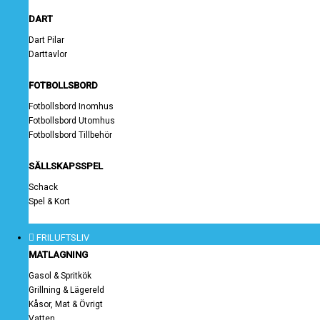
DART
Dart Pilar
Darttavlor
FOTBOLLSBORD
Fotbollsbord Inomhus
Fotbollsbord Utomhus
Fotbollsbord Tillbehör
SÄLLSKAPSSPEL
Schack
Spel & Kort
FRILUFTSLIV
MATLAGNING
Gasol & Spritkök
Grillning & Lägereld
Kåsor, Mat & Övrigt
Vatten