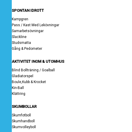
SPONTAN IDROTT
Kampgren
Pass / Kast Med Lekövningar
Samarbetsövningar
Slackline
Studsmatta
Gång & Pedometer
AKTIVITET INOM & UTOMHUS
Blind Bollträning / Goalball
Gladiatorspel
Boule,Kubb & Krocket
Kin-Ball
Klättring
SKUMBOLLAR
Skumfotboll
Skumhandboll
Skumvolleyboll