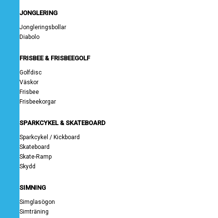
JONGLERING
Jongleringsbollar
Diabolo
FRISBEE & FRISBEEGOLF
Golfdisc
Väskor
Frisbee
Frisbeekorgar
SPARKCYKEL & SKATEBOARD
Sparkcykel / Kickboard
Skateboard
Skate-Ramp
Skydd
SIMNING
Simglasögon
Simträning