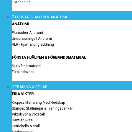
Livräddning
FÖRSTA HJÄLPEN & ANATOMI
ANATOMI
Planscher Anatomi
Undervisnings I Anatomi
HLR - Hjärt & lungräddning
FÖRSTA HJÄLPEN & FÖRBANDSMATERIAL
Sjukvårdsmaterial
Förbandsväska
TRÄNING & REHAB
FRIA VIKTER
Kroppsviktsträning Med Redskap
Stänger, Ställningar & Träningsbänkar
Viktskivor & Viktställ
Hantlar & Ställ
Kettlebells & ställ