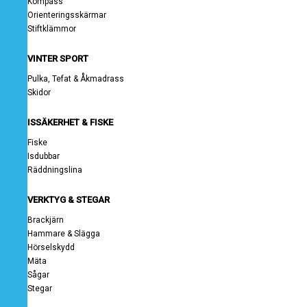
Kompass
Orienteringsskärmar
Stiftklämmor
VINTER SPORT
Pulka, Tefat & Åkmadrass
Skidor
ISSÄKERHET & FISKE
Fiske
Isdubbar
Räddningslina
VERKTYG & STEGAR
Brackjärn
Hammare & Slägga
Hörselskydd
Mäta
Sågar
Stegar