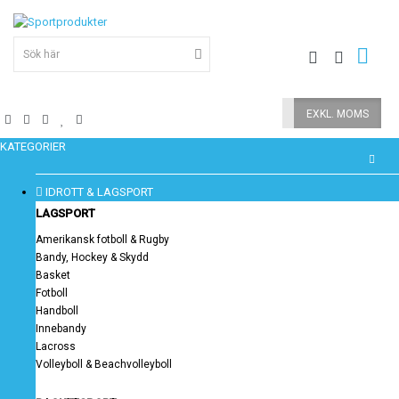
INKL. MOMS
EXKL. MOMS
KATEGORIER
IDROTT & LAGSPORT
LAGSPORT
Amerikansk fotboll & Rugby
Bandy, Hockey & Skydd
Basket
Fotboll
Handboll
Innebandy
Lacross
Volleyboll & Beachvolleyboll