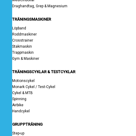
Medicinbollar
Draghandtag, Grep & Magnesium
TRÄNINGSMASKINER
Löpband
Roddmaskiner
Crosstrainer
Stakmaskin
Trappmaskin
Gym & Maskiner
TRÄNINGSCYKLAR & TESTCYKLAR
Motionscykel
Monark Cykel / Test-Cykel
Cykel & MTB
Spinning
Airbike
Handcykel
GRUPPTRÄNING
Step-up