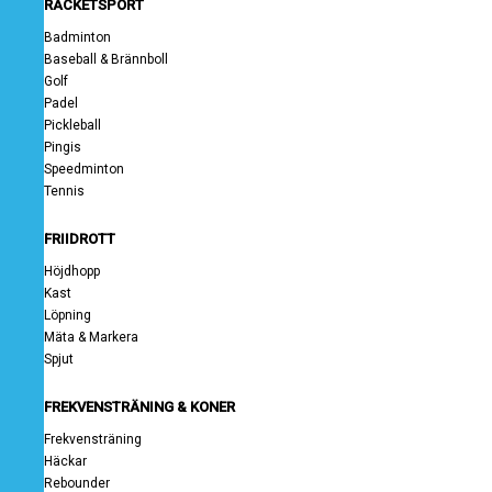
RACKETSPORT
Badminton
Baseball & Brännboll
Golf
Padel
Pickleball
Pingis
Speedminton
Tennis
FRIIDROTT
Höjdhopp
Kast
Löpning
Mäta & Markera
Spjut
FREKVENSTRÄNING & KONER
Frekvensträning
Häckar
Rebounder