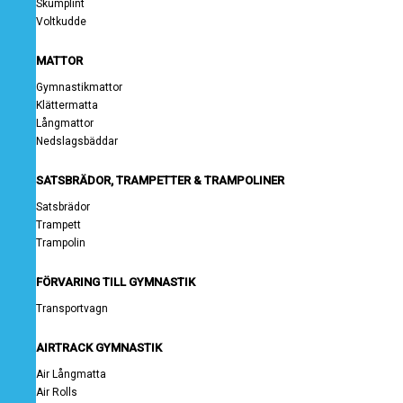
Skumplint
Voltkudde
MATTOR
Gymnastikmattor
Klättermatta
Långmattor
Nedslagsbäddar
SATSBRÄDOR, TRAMPETTER & TRAMPOLINER
Satsbrädor
Trampett
Trampolin
FÖRVARING TILL GYMNASTIK
Transportvagn
AIRTRACK GYMNASTIK
Air Långmatta
Air Rolls