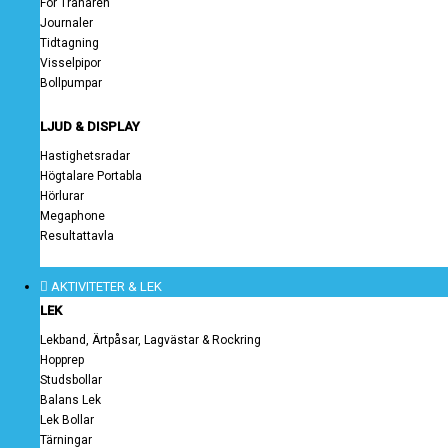
För Tränaren
Journaler
Tidtagning
Visselpipor
Bollpumpar
LJUD & DISPLAY
Hastighetsradar
Högtalare Portabla
Hörlurar
Megaphone
Resultattavla
AKTIVITETER & LEK
LEK
Lekband, Ärtpåsar, Lagvästar & Rockring
Hopprep
Studsbollar
Balans Lek
Lek Bollar
Tärningar