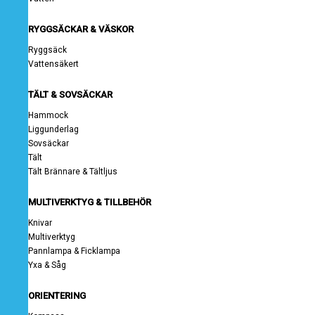
RYGGSÄCKAR & VÄSKOR
Ryggsäck
Vattensäkert
TÄLT & SOVSÄCKAR
Hammock
Liggunderlag
Sovsäckar
Tält
Tält Brännare & Tältljus
MULTIVERKTYG & TILLBEHÖR
Knivar
Multiverktyg
Pannlampa & Ficklampa
Yxa & Såg
ORIENTERING