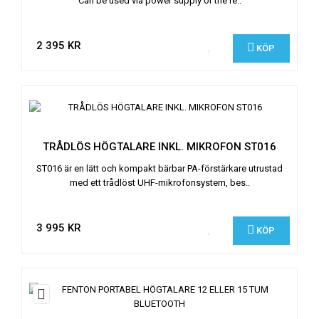
Can be used via power supply or the re..
2 395 KR
KÖP
TRÅDLÖS HÖGTALARE INKL. MIKROFON ST016
ST016 är en lätt och kompakt bärbar PA-förstärkare utrustad
med ett trådlöst UHF-mikrofonsystem, bes..
3 995 KR
KÖP