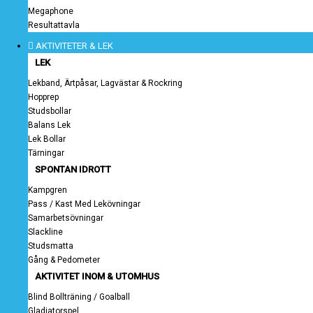
Megaphone
Resultattavla
AKTIVITETER & LEK
LEK
Lekband, Ärtpåsar, Lagvästar & Rockring
Hopprep
Studsbollar
Balans Lek
Lek Bollar
Tärningar
SPONTAN IDROTT
Kampgren
Pass / Kast Med Lekövningar
Samarbetsövningar
Slackline
Studsmatta
Gång & Pedometer
AKTIVITET INOM & UTOMHUS
Blind Bollträning / Goalball
Gladiatorspel