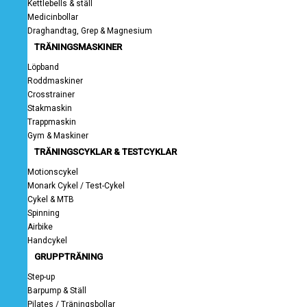
Kettlebells & ställ
Medicinbollar
Draghandtag, Grep & Magnesium
TRÄNINGSMASKINER
Löpband
Roddmaskiner
Crosstrainer
Stakmaskin
Trappmaskin
Gym & Maskiner
TRÄNINGSCYKLAR & TESTCYKLAR
Motionscykel
Monark Cykel / Test-Cykel
Cykel & MTB
Spinning
Airbike
Handcykel
GRUPPTRÄNING
Step-up
Barpump & Ställ
Pilates / Träningsbollar