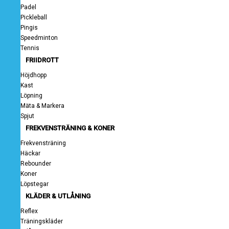
Padel
Pickleball
Pingis
Speedminton
Tennis
FRIIDROTT
Höjdhopp
Kast
Löpning
Mäta & Markera
Spjut
FREKVENSTRÄNING & KONER
Frekvensträning
Häckar
Rebounder
Koner
Löpstegar
KLÄDER & UTLÅNING
Reflex
Träningskläder