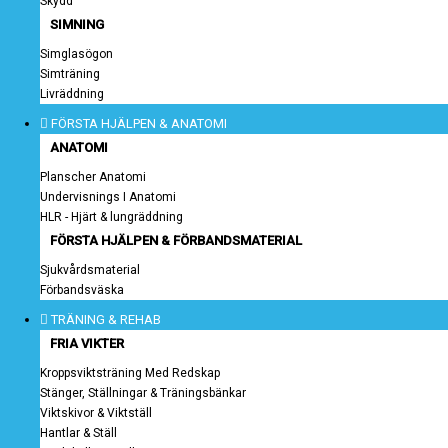
Skydd
SIMNING
Simglasögon
Simträning
Livräddning
FÖRSTA HJÄLPEN & ANATOMI
ANATOMI
Planscher Anatomi
Undervisnings I Anatomi
HLR - Hjärt & lungräddning
FÖRSTA HJÄLPEN & FÖRBANDSMATERIAL
Sjukvårdsmaterial
Förbandsväska
TRÄNING & REHAB
FRIA VIKTER
Kroppsviktsträning Med Redskap
Stänger, Ställningar & Träningsbänkar
Viktskivor & Viktställ
Hantlar & Ställ