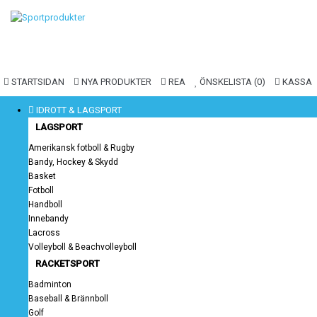
STARTSIDAN
NYA PRODUKTER
REA
ÖNSKELISTA (0)
KASSA
IDROTT & LAGSPORT
LAGSPORT
Amerikansk fotboll & Rugby
Bandy, Hockey & Skydd
Basket
Fotboll
Handboll
Innebandy
Lacross
Volleyboll & Beachvolleyboll
RACKETSPORT
Badminton
Baseball & Brännboll
Golf