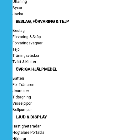
Utlåning
Byxor
Jacka
BESLAG, FÖRVARING & TEJP
Beslag
Förvaring & Skåp
Förvaringsvagnar
Tejp
Träningsväskor
Tvätt & Klister
ÖVRIGA HJÄLPMEDEL
Batteri
För Tränaren
Journaler
Tidtagning
Visselpipor
Bollpumpar
LJUD & DISPLAY
Hastighetsradar
Högtalare Portabla
Hörlurar