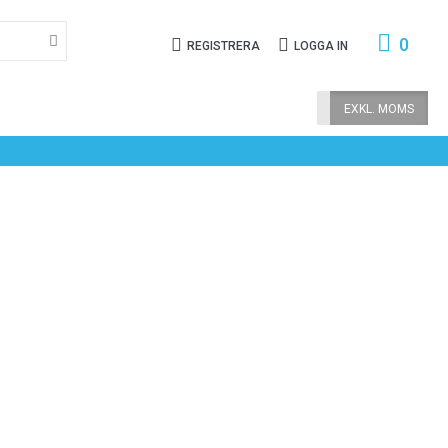
0
REGISTRERA
LOGGA IN
INKL. MOMS
EXKL. MOMS