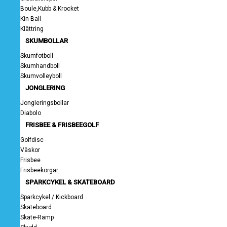
Boule,Kubb & Krocket
Kin-Ball
Klättring
SKUMBOLLAR
Skumfotboll
Skumhandboll
Skumvolleyboll
JONGLERING
Jongleringsbollar
Diabolo
FRISBEE & FRISBEEGOLF
Golfdisc
Väskor
Frisbee
Frisbeekorgar
SPARKCYKEL & SKATEBOARD
Sparkcykel / Kickboard
Skateboard
Skate-Ramp