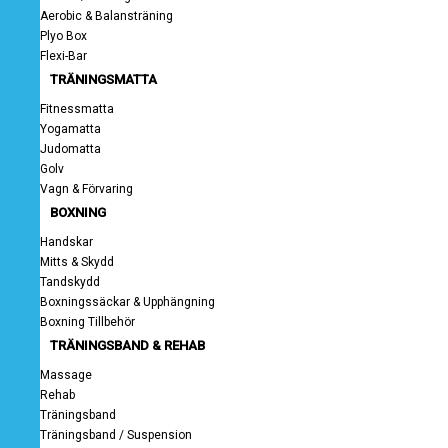
Aerobic & Balansträning
Plyo Box
Flexi-Bar
TRÄNINGSMATTA
Fitnessmatta
Yogamatta
Judomatta
Golv
Vagn & Förvaring
BOXNING
Handskar
Mitts & Skydd
Tandskydd
Boxningssäckar & Upphängning
Boxning Tillbehör
TRÄNINGSBAND & REHAB
Massage
Rehab
Träningsband
Träningsband / Suspension