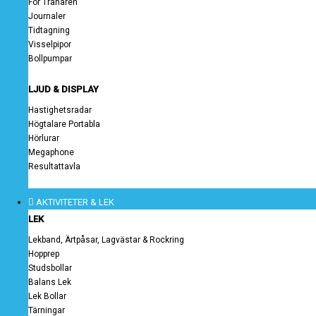
För Tränaren
Journaler
Tidtagning
Visselpipor
Bollpumpar
LJUD & DISPLAY
Hastighetsradar
Högtalare Portabla
Hörlurar
Megaphone
Resultattavla
AKTIVITETER & LEK
LEK
Lekband, Ärtpåsar, Lagvästar & Rockring
Hopprep
Studsbollar
Balans Lek
Lek Bollar
Tärningar