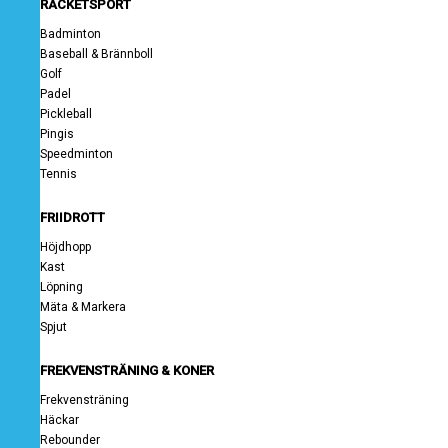
RACKETSPORT
Badminton
Baseball & Brännboll
Golf
Padel
Pickleball
Pingis
Speedminton
Tennis
FRIIDROTT
Höjdhopp
Kast
Löpning
Mäta & Markera
Spjut
FREKVENSTRÄNING & KONER
Frekvensträning
Häckar
Rebounder