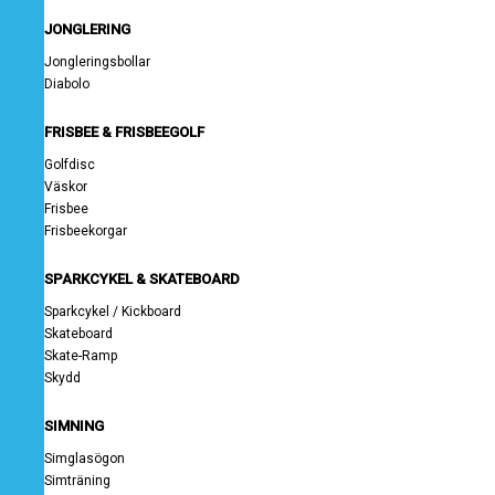
JONGLERING
Jongleringsbollar
Diabolo
FRISBEE & FRISBEEGOLF
Golfdisc
Väskor
Frisbee
Frisbeekorgar
SPARKCYKEL & SKATEBOARD
Sparkcykel / Kickboard
Skateboard
Skate-Ramp
Skydd
SIMNING
Simglasögon
Simträning