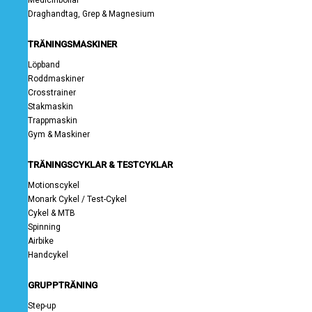
Medicinbollar
Draghandtag, Grep & Magnesium
TRÄNINGSMASKINER
Löpband
Roddmaskiner
Crosstrainer
Stakmaskin
Trappmaskin
Gym & Maskiner
TRÄNINGSCYKLAR & TESTCYKLAR
Motionscykel
Monark Cykel / Test-Cykel
Cykel & MTB
Spinning
Airbike
Handcykel
GRUPPTRÄNING
Step-up