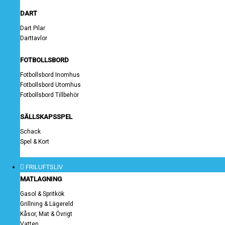
DART
Dart Pilar
Darttavlor
FOTBOLLSBORD
Fotbollsbord Inomhus
Fotbollsbord Utomhus
Fotbollsbord Tillbehör
SÄLLSKAPSSPEL
Schack
Spel & Kort
FRILUFTSLIV
MATLAGNING
Gasol & Spritkök
Grillning & Lägereld
Kåsor, Mat & Övrigt
Vatten