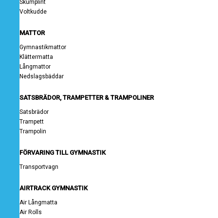
Skumplint
Voltkudde
MATTOR
Gymnastikmattor
Klättermatta
Långmattor
Nedslagsbäddar
SATSBRÄDOR, TRAMPETTER & TRAMPOLINER
Satsbrädor
Trampett
Trampolin
FÖRVARING TILL GYMNASTIK
Transportvagn
AIRTRACK GYMNASTIK
Air Långmatta
Air Rolls