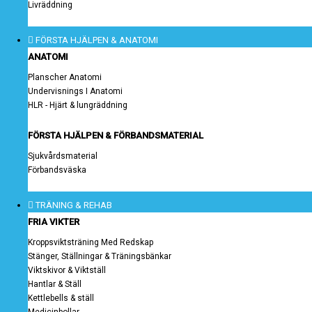
Livräddning
FÖRSTA HJÄLPEN & ANATOMI
ANATOMI
Planscher Anatomi
Undervisnings I Anatomi
HLR - Hjärt & lungräddning
FÖRSTA HJÄLPEN & FÖRBANDSMATERIAL
Sjukvårdsmaterial
Förbandsväska
TRÄNING & REHAB
FRIA VIKTER
Kroppsviktsträning Med Redskap
Stänger, Ställningar & Träningsbänkar
Viktskivor & Viktställ
Hantlar & Ställ
Kettlebells & ställ