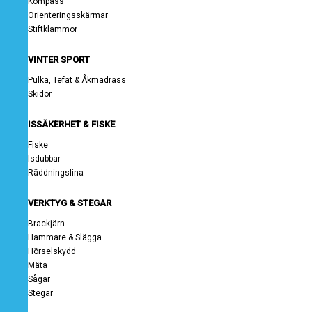
Kompass
Orienteringsskärmar
Stiftklämmor
VINTER SPORT
Pulka, Tefat & Åkmadrass
Skidor
ISSÄKERHET & FISKE
Fiske
Isdubbar
Räddningslina
VERKTYG & STEGAR
Brackjärn
Hammare & Slägga
Hörselskydd
Mäta
Sågar
Stegar