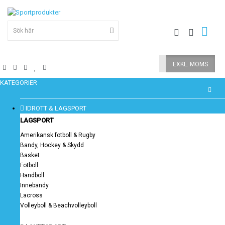
INKL. MOMS
EXKL. MOMS
KATEGORIER
IDROTT & LAGSPORT
LAGSPORT
Amerikansk fotboll & Rugby
Bandy, Hockey & Skydd
Basket
Fotboll
Handboll
Innebandy
Lacross
Volleyboll & Beachvolleyboll