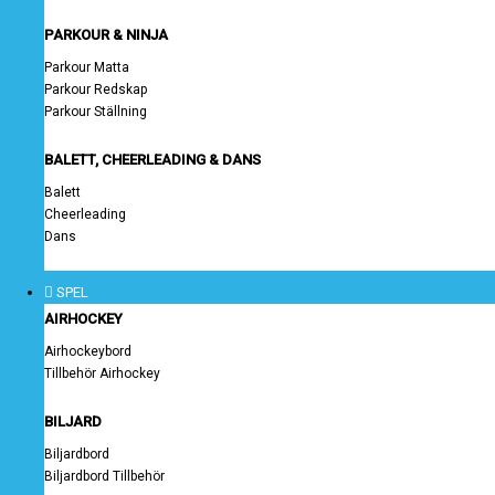
PARKOUR & NINJA
Parkour Matta
Parkour Redskap
Parkour Ställning
BALETT, CHEERLEADING & DANS
Balett
Cheerleading
Dans
SPEL
AIRHOCKEY
Airhockeybord
Tillbehör Airhockey
BILJARD
Biljardbord
Biljardbord Tillbehör