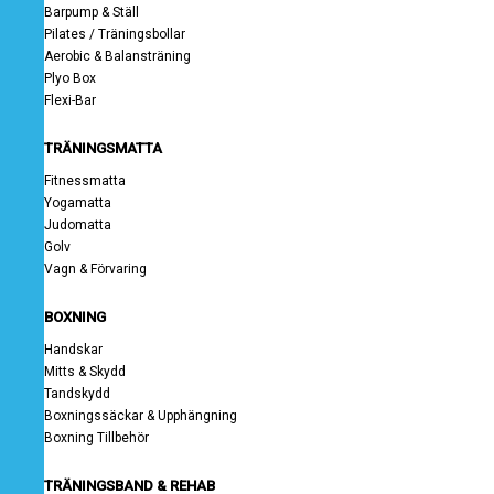
Barpump & Ställ
Pilates / Träningsbollar
Aerobic & Balansträning
Plyo Box
Flexi-Bar
TRÄNINGSMATTA
Fitnessmatta
Yogamatta
Judomatta
Golv
Vagn & Förvaring
BOXNING
Handskar
Mitts & Skydd
Tandskydd
Boxningssäckar & Upphängning
Boxning Tillbehör
TRÄNINGSBAND & REHAB