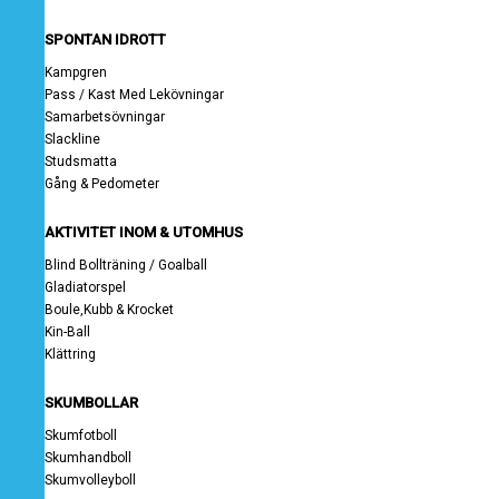
SPONTAN IDROTT
Kampgren
Pass / Kast Med Lekövningar
Samarbetsövningar
Slackline
Studsmatta
Gång & Pedometer
AKTIVITET INOM & UTOMHUS
Blind Bollträning / Goalball
Gladiatorspel
Boule,Kubb & Krocket
Kin-Ball
Klättring
SKUMBOLLAR
Skumfotboll
Skumhandboll
Skumvolleyboll