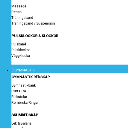
Massage
Rehab
Träningsband
Träningsband / Suspension
PULSKLOCKOR & KLOCKOR
Pulsband
Pulsklockor
Väggklocka
GYMNASTIK
GYMNASTIK REDSKAP
Gymnastikbänk
Plint I Trä
Ribbstolar
Romerska Ringar
SKUMREDSKAP
Lek & Balans