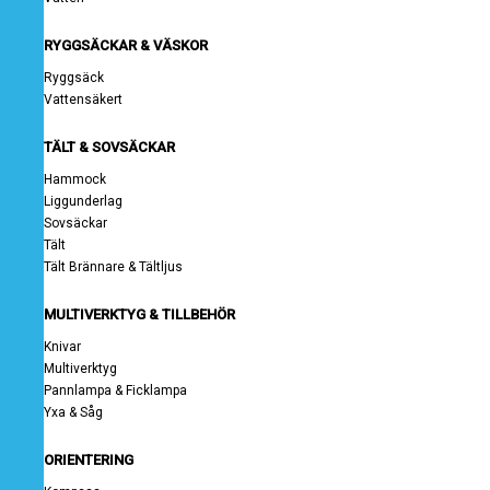
RYGGSÄCKAR & VÄSKOR
Ryggsäck
Vattensäkert
TÄLT & SOVSÄCKAR
Hammock
Liggunderlag
Sovsäckar
Tält
Tält Brännare & Tältljus
MULTIVERKTYG & TILLBEHÖR
Knivar
Multiverktyg
Pannlampa & Ficklampa
Yxa & Såg
ORIENTERING