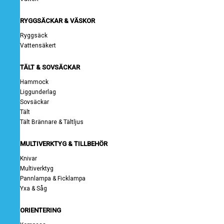
RYGGSÄCKAR & VÄSKOR
Ryggsäck
Vattensäkert
TÄLT & SOVSÄCKAR
Hammock
Liggunderlag
Sovsäckar
Tält
Tält Brännare & Tältljus
MULTIVERKTYG & TILLBEHÖR
Knivar
Multiverktyg
Pannlampa & Ficklampa
Yxa & Såg
ORIENTERING