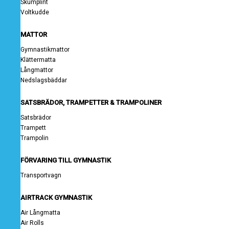
Skumplint
Voltkudde
MATTOR
Gymnastikmattor
Klättermatta
Långmattor
Nedslagsbäddar
SATSBRÄDOR, TRAMPETTER & TRAMPOLINER
Satsbrädor
Trampett
Trampolin
FÖRVARING TILL GYMNASTIK
Transportvagn
AIRTRACK GYMNASTIK
Air Långmatta
Air Rolls