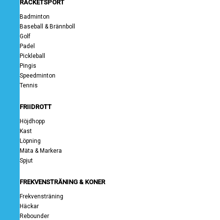
RACKETSPORT
Badminton
Baseball & Brännboll
Golf
Padel
Pickleball
Pingis
Speedminton
Tennis
FRIIDROTT
Höjdhopp
Kast
Löpning
Mäta & Markera
Spjut
FREKVENSTRÄNING & KONER
Frekvensträning
Häckar
Rebounder