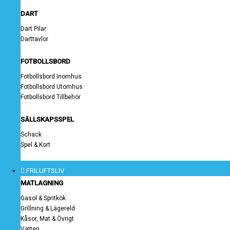
DART
Dart Pilar
Darttavlor
FOTBOLLSBORD
Fotbollsbord Inomhus
Fotbollsbord Utomhus
Fotbollsbord Tillbehör
SÄLLSKAPSSPEL
Schack
Spel & Kort
FRILUFTSLIV
MATLAGNING
Gasol & Spritkök
Grillning & Lägereld
Kåsor, Mat & Övrigt
Vatten