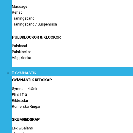
Massage
Rehab
Träningsband
Träningsband / Suspension
PULSKLOCKOR & KLOCKOR
Pulsband
Pulsklockor
Väggklocka
GYMNASTIK
GYMNASTIK REDSKAP
Gymnastikbänk
Plint I Trä
Ribbstolar
Romerska Ringar
SKUMREDSKAP
Lek & Balans