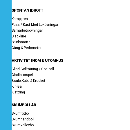
SPONTAN IDROTT
Kampgren
Pass / Kast Med Lekövningar
Samarbetsövningar
Slackline
Studsmatta
Gång & Pedometer
AKTIVITET INOM & UTOMHUS
Blind Bollträning / Goalball
Gladiatorspel
Boule,Kubb & Krocket
Kin-Ball
Klättring
SKUMBOLLAR
Skumfotboll
Skumhandboll
Skumvolleyboll