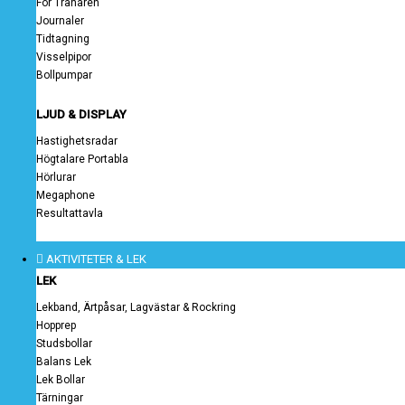
För Tränaren
Journaler
Tidtagning
Visselpipor
Bollpumpar
LJUD & DISPLAY
Hastighetsradar
Högtalare Portabla
Hörlurar
Megaphone
Resultattavla
AKTIVITETER & LEK
LEK
Lekband, Ärtpåsar, Lagvästar & Rockring
Hopprep
Studsbollar
Balans Lek
Lek Bollar
Tärningar