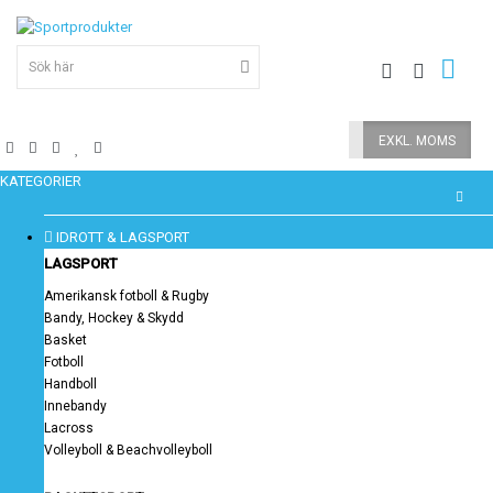
INKL. MOMS
EXKL. MOMS
KATEGORIER
IDROTT & LAGSPORT
LAGSPORT
Amerikansk fotboll & Rugby
Bandy, Hockey & Skydd
Basket
Fotboll
Handboll
Innebandy
Lacross
Volleyboll & Beachvolleyboll