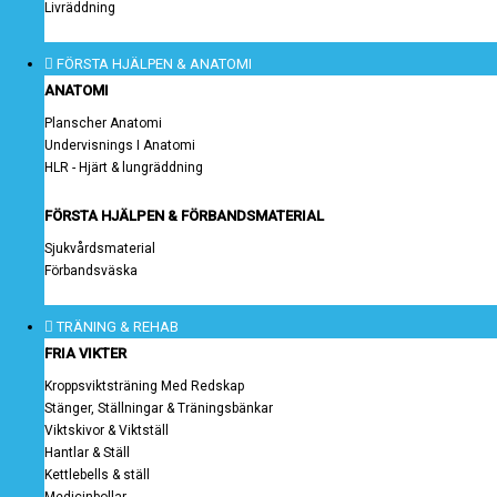
Livräddning
FÖRSTA HJÄLPEN & ANATOMI
ANATOMI
Planscher Anatomi
Undervisnings I Anatomi
HLR - Hjärt & lungräddning
FÖRSTA HJÄLPEN & FÖRBANDSMATERIAL
Sjukvårdsmaterial
Förbandsväska
TRÄNING & REHAB
FRIA VIKTER
Kroppsviktsträning Med Redskap
Stänger, Ställningar & Träningsbänkar
Viktskivor & Viktställ
Hantlar & Ställ
Kettlebells & ställ