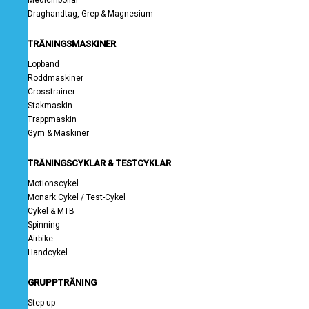
Medicinbollar
Draghandtag, Grep & Magnesium
TRÄNINGSMASKINER
Löpband
Roddmaskiner
Crosstrainer
Stakmaskin
Trappmaskin
Gym & Maskiner
TRÄNINGSCYKLAR & TESTCYKLAR
Motionscykel
Monark Cykel / Test-Cykel
Cykel & MTB
Spinning
Airbike
Handcykel
GRUPPTRÄNING
Step-up