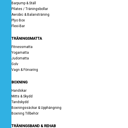
Barpump & Ställ
Pilates / Träningsbollar
Aerobic & Balansträning
Plyo Box
Flexi-Bar
TRÄNINGSMATTA
Fitnessmatta
Yogamatta
Judomatta
Golv
Vagn & Förvaring
BOXNING
Handskar
Mitts & Skydd
Tandskydd
Boxningssäckar & Upphängning
Boxning Tillbehör
TRÄNINGSBAND & REHAB