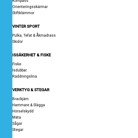
Kompass
Orienteringsskärmar
Stiftklämmor
VINTER SPORT
Pulka, Tefat & Åkmadrass
Skidor
ISSÄKERHET & FISKE
Fiske
Isdubbar
Räddningslina
VERKTYG & STEGAR
Brackjärn
Hammare & Slägga
Hörselskydd
Mäta
Sågar
Stegar