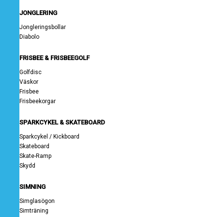
JONGLERING
Jongleringsbollar
Diabolo
FRISBEE & FRISBEEGOLF
Golfdisc
Väskor
Frisbee
Frisbeekorgar
SPARKCYKEL & SKATEBOARD
Sparkcykel / Kickboard
Skateboard
Skate-Ramp
Skydd
SIMNING
Simglasögon
Simträning