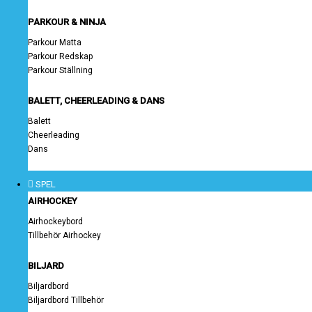
PARKOUR & NINJA
Parkour Matta
Parkour Redskap
Parkour Ställning
BALETT, CHEERLEADING & DANS
Balett
Cheerleading
Dans
SPEL
AIRHOCKEY
Airhockeybord
Tillbehör Airhockey
BILJARD
Biljardbord
Biljardbord Tillbehör