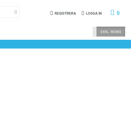
0
REGISTRERA
LOGGA IN
INKL. MOMS
EXKL. MOMS