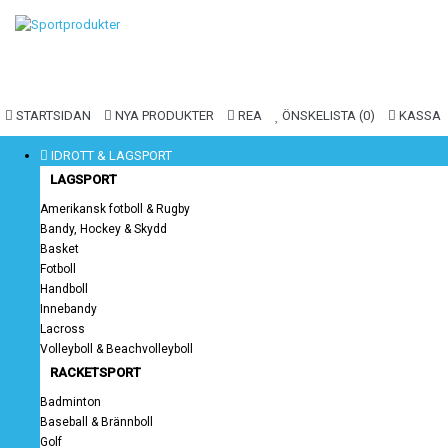
STARTSIDAN
NYA PRODUKTER
REA
ÖNSKELISTA (0)
KASSA
IDROTT & LAGSPORT
LAGSPORT
Amerikansk fotboll & Rugby
Bandy, Hockey & Skydd
Basket
Fotboll
Handboll
Innebandy
Lacross
Volleyboll & Beachvolleyboll
RACKETSPORT
Badminton
Baseball & Brännboll
Golf